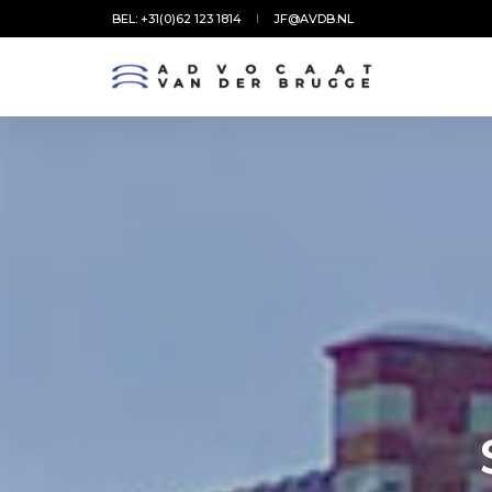
BEL: +31(0)62 123 1814
JF@AVDB.NL