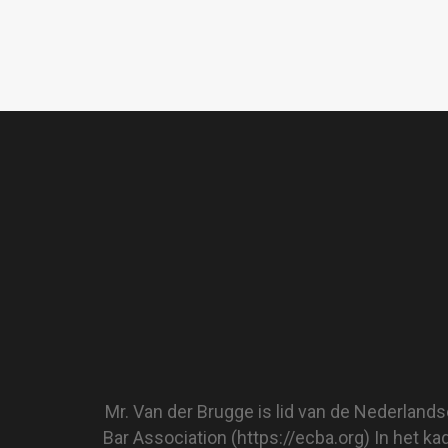
Mr. Van der Brugge is lid van de Nederland
Bar Association (
https://ecba.org)
In het ka