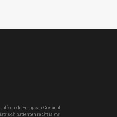
.nl
) en de European Criminal
trisch patiënten recht is mr.