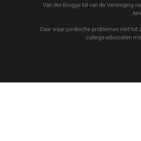
Van der Brugge lid van de Vereniging v
Ams
Daar waar juridische problemen niet tot 
collega-advocaten met