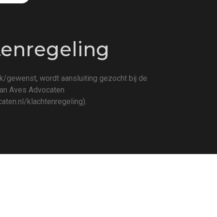
tenregeling
k/gewenst, wordt aansluiting gezocht bij de
van Aves Advocaten
aten.nl/klachtenregeling
).