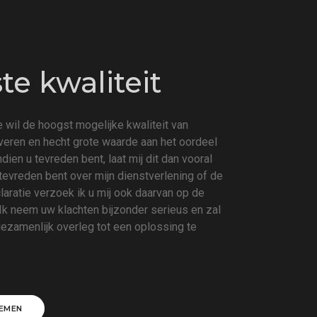
e kwaliteit
 wil de hoogst mogelijke kwaliteit van
everen en hecht grote waarde aan het oordeel
Indien u tevreden bent, laat mij dit dan vooral
tevreden bent over mijn dienstverlening of de
aratie verzoek ik u mij ook daarvan op de
 Ik neem uw klachten bijzonder serieus en zal
 gezamenlijk overleg tot een oplossing te
EMEN