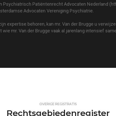
an Psychiatrisch Patiëntenrecht Advocaten Nederland (
ht
terdamse Advocaten Vereniging Psychiatrie.
zijn expertise behoren, kan mr. Van der Brugge u verwijz
 wie mr. Van der Brugge vaak al jarenlang intensief sam
OVERIGE REGISTRATIS
Rechtsgebiedenregister