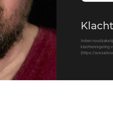
Klach
Indien noodzakelij
klachtenregeling 
(
https://avesadvoc