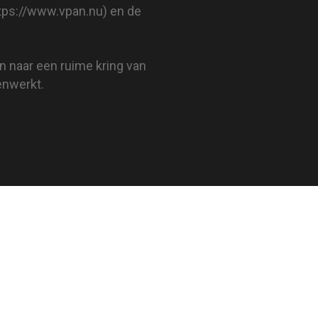
tps://www.vpan.nu
) en de
en naar een ruime kring van
enwerkt.